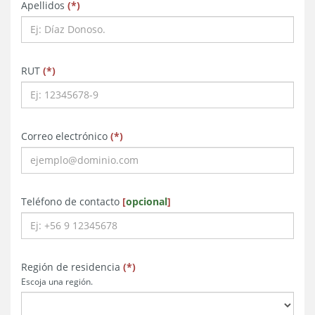
obligatorio
obligatorio
obligatorio
Apellidos
(
*
)
obligatorio
obligatorio
obligatorio
RUT
(
*
)
obligatorio
obligatorio
obligatorio
Correo electrónico
(
*
)
obligatorio
obligatorio
Teléfono de contacto
[
opcional
]
obligatorio
obligatorio
obligatorio
Región de residencia
(
*
)
Escoja una región.