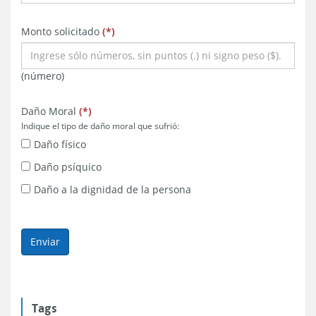
obligatorio
obligatorio
obligatorio
Monto solicitado
(
*
)
(número)
obligatorio
obligatorio
obligatorio
Daño Moral
(
*
)
Indique el tipo de daño moral que sufrió:
Daño físico
Daño psíquico
Daño a la dignidad de la persona
Tags