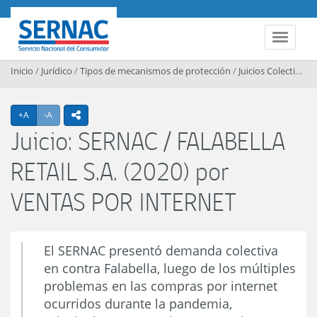
Contenido principal
SERNAC
Toggle 
Inicio
/
Jurídico
/
Tipos de mecanismos de protección
/
Juicios Colectivos
/
Agrandar texto
Achicar texto
+A
-A
icono compartir
Juicio: SERNAC / FALABELLA
RETAIL S.A. (2020) por
VENTAS POR INTERNET
El SERNAC presentó demanda colectiva
en contra Falabella, luego de los múltiples
problemas en las compras por internet
ocurridos durante la pandemia,