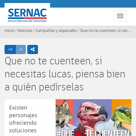
Contenido principal
SERNAC
Toggle 
Inicio
/
Noticias
/
Campañas y especiales
/
Que no te cuenteen, si necesitas lucas, piensa bien a quién pedírselas
Agrandar texto
Achicar texto
+A
-A
icono compartir
Que no te cuenteen, si
necesitas lucas, piensa bien
a quién pedírselas
Existen
personajes
ofreciendo
soluciones