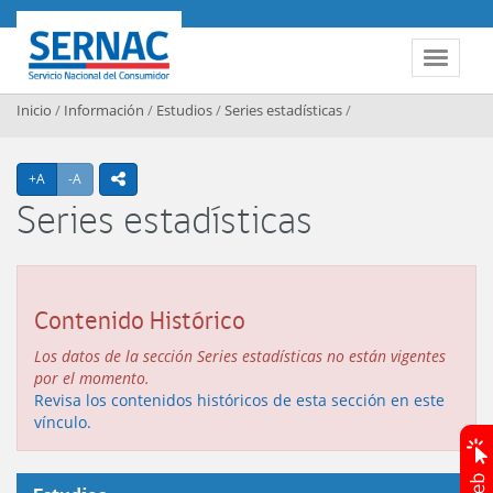
Contenido principal
SERNAC
Toggle 
Inicio
/
Información
/
Estudios
/
Series estadísticas
/
Agrandar texto
Achicar texto
+A
-A
icono compartir
Series estadísticas
Contenido Histórico
Los datos de la sección Series estadísticas no están vigentes
por el momento.
Revisa los contenidos históricos de esta sección en este
vínculo.