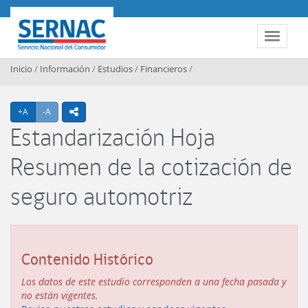
Contenido principal
SERNAC
Toggle 
Inicio
/
Información
/
Estudios
/
Financieros
/
Agrandar texto
Achicar texto
+A
-A
icono compartir
Estandarización Hoja
Resumen de la cotización de
seguro automotriz
Contenido Histórico
Los datos de este estudio corresponden a una fecha pasada y
no están vigentes.