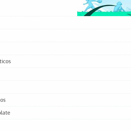
ticos
cos
olate