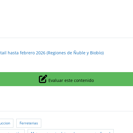
etail hasta febrero 2026 (Regiones de Ñuble y Biobío)
Icono
Evaluar este contenido
uccion
Ferreterias