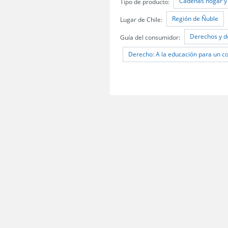
Cadenas hogar y
Tipo de producto:
Región de Ñuble
Lugar de Chile:
Derechos y d
Guía del consumidor:
Derecho: A la educación para un 
Servicio Nacional del Consumidor (SERNAC) / Oficinas Centrales: Teatinos 50,
Atención Público RM: Agustinas 1336, 1° piso, Santiago /
Ver Oficinas regiona