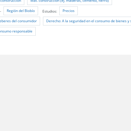
 construcción
Mat. construccion (ej. maderas, cemento, fierro)
Región del Biobío
Precios
-
Estudios:
eberes del consumidor
Derecho: A la seguridad en el consumo de bienes y 
consumo responsable
 Santiago;
les