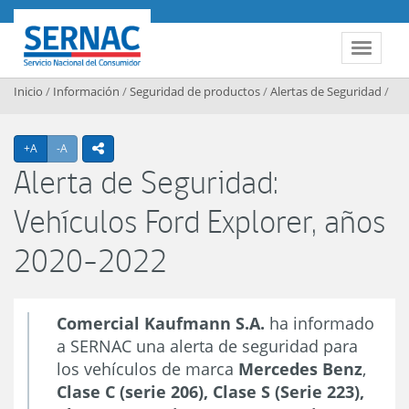
Contenido principal
SERNAC
Toggle 
Inicio
/
Información
/
Seguridad de productos
/
Alertas de Seguridad
/
Agrandar texto
Achicar texto
+A
-A
icono compartir
Alerta de Seguridad:
Vehículos Ford Explorer, años
2020-2022
Comercial Kaufmann S.A.
ha informado
a SERNAC una alerta de seguridad para
los vehículos de marca
Mercedes Benz
,
Clase C (serie 206), Clase S (Serie 223),