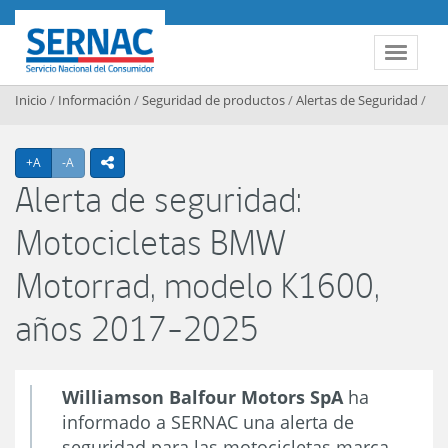
Contenido principal
SERNAC
Toggle 
Inicio
/
Información
/
Seguridad de productos
/
Alertas de Seguridad
/
Agrandar texto
Achicar texto
+A
-A
icono compartir
Alerta de seguridad:
Motocicletas BMW
Motorrad, modelo K1600,
años 2017-2025
Williamson Balfour Motors SpA
ha
informado a SERNAC una alerta de
seguridad para las motocicletas marca