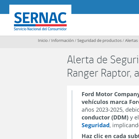
Contenido principal
SERNAC
Inicio
/
Información
/
Seguridad de productos
/
Alertas
Alerta de Seguri
Ranger Raptor,
Ford Motor Company
vehículos marca For
años 2023-2025, debi
conductor (DDM)
y e
Seguridad
, implican
Haz clic en cada sub