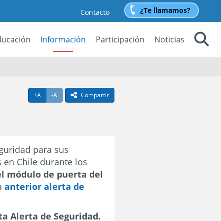
¿Te llamamos?
Contacto
ducación
Información
Participación
Noticias
Buscar
Agrandar texto
Achicar texto
+A
-A
Compartir
icono compartir
guridad para sus
s en Chile durante los
el módulo de puerta del
la
anterior alerta de
ta Alerta de Seguridad.