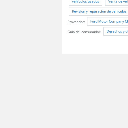
vehículos usados
Venta de ve
Revision y reparacion de vehiculos
Ford Motor Company Ch
Proveedor:
Derechos y d
Guía del consumidor:
Servicio Nacional del Consumidor (SERNAC) / Oficinas Centrales: Teatinos 50,
Atención Público RM: Agustinas 1336, 1° piso, Santiago /
Ver Oficinas regiona