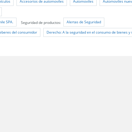
hículos
Accesorios de automoviles
Automoviles
Automoviles nue
ile SPA.
Alertas de Seguridad
Seguridad de productos:
eberes del consumidor
Derecho: A la seguridad en el consumo de bienes y 
 Santiago;
les