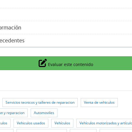
formación
tecedentes
Icono
Evaluar este contenido
Servicios tecnicos y talleres de reparacion
Venta de vehiculos
on y reparacion
Automoviles
culos
Vehiculos usados
Vehículos
Vehículos motorizados y artícul