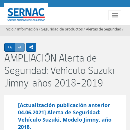
Contenido principal
SERNAC
Toggle 
Inicio
/
Información
/
Seguridad de productos
/
Alertas de Seguridad
/
Agrandar texto
Achicar texto
+A
-A
icono compartir
AMPLIACIÓN Alerta de
Seguridad: Vehículo Suzuki
Jimny, años 2018-2019
[Actualización publicación anterior
04.06.2021] Alerta de Seguridad:
Vehículo Suzuki, Modelo Jimny, año
2018.