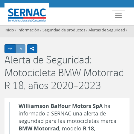
Contenido principal
SERNAC
Toggle 
Inicio
/
Información
/
Seguridad de productos
/
Alertas de Seguridad
/
Agrandar texto
Achicar texto
+A
-A
icono compartir
Alerta de Seguridad:
Motocicleta BMW Motorrad
R 18, años 2020-2023
Williamson Balfour Motors SpA
ha
informado a SERNAC una alerta de
seguridad para las motocicletas marca
BMW Motorrad
, modelo
R 18
,