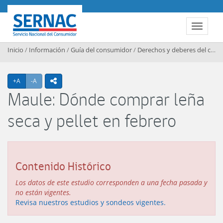
Contenido principal
SERNAC
Toggle 
Inicio
/
Información
/
Guía del consumidor
/
Derechos y deberes del consumidor
Agrandar texto
Achicar texto
+A
-A
icono compartir
Maule: Dónde comprar leña
seca y pellet en febrero
Contenido Histórico
Los datos de este estudio corresponden a una fecha pasada y
no están vigentes.
Revisa nuestros estudios y sondeos vigentes.