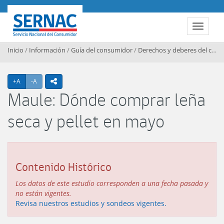
Contenido principal
SERNAC
Toggle 
Inicio
/
Información
/
Guía del consumidor
/
Derechos y deberes del consumidor
Agrandar texto
Achicar texto
+A
-A
icono compartir
Maule: Dónde comprar leña
seca y pellet en mayo
Contenido Histórico
Los datos de este estudio corresponden a una fecha pasada y
no están vigentes.
Revisa nuestros estudios y sondeos vigentes.