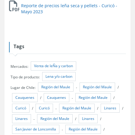
Reporte de precios leña seca y pellets - Curicó -
Mayo 2023
Tags
Venta de leÑa y carbon
Mercados:
Lena y/o carbon
Tipo de producto:
Región del Maule
Región del Maule
Lugar de Chile:
-
/
Cauquenes
Cauquenes
Región del Maule
/
-
/
Curicó
Curicó
Región del Maule
Linares
/
-
/
/
Linares
Región del Maule
Linares
-
/
/
San Javier de Loncomilla
Región del Maule
-
/