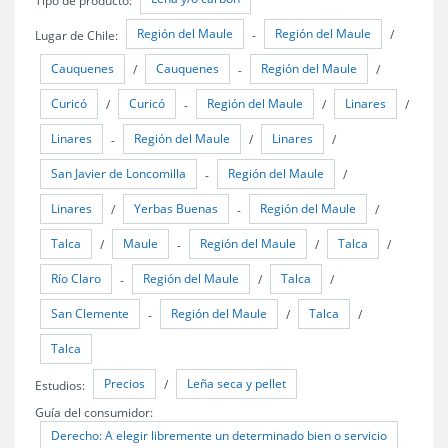
Región del Maule
Región del Maule
Lugar de Chile:
-
/
Cauquenes
Cauquenes
Región del Maule
/
-
/
Curicó
Curicó
Región del Maule
Linares
/
-
/
/
Linares
Región del Maule
Linares
-
/
/
San Javier de Loncomilla
Región del Maule
-
/
Linares
Yerbas Buenas
Región del Maule
/
-
/
Talca
Maule
Región del Maule
Talca
/
-
/
/
Río Claro
Región del Maule
Talca
-
/
/
San Clemente
Región del Maule
Talca
-
/
/
Talca
Precios
Leña seca y pellet
Estudios:
/
Guía del consumidor:
Derecho: A elegir libremente un determinado bien o servicio