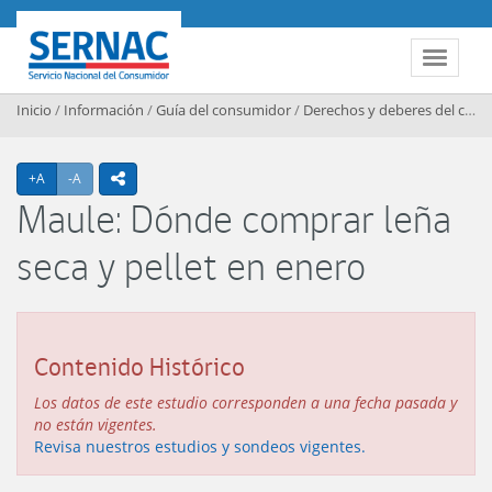
Contenido principal
SERNAC
Toggle 
Inicio
/
Información
/
Guía del consumidor
/
Derechos y deberes del consumidor
Agrandar texto
Achicar texto
+A
-A
icono compartir
Maule: Dónde comprar leña
seca y pellet en enero
Contenido Histórico
Los datos de este estudio corresponden a una fecha pasada y
no están vigentes.
Revisa nuestros estudios y sondeos vigentes.