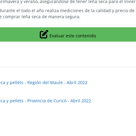
primavera y verano, asegurándose de tener leña seca para el invier
rante el todo el año realiza mediciones de la calidad y precio de
e comprar leña seca de manera segura.
Icono
Evaluar este contenido
ca y pellets - Región del Maule - Abril 2022
a y pellets - Provincia de Curicó - Abril 2022