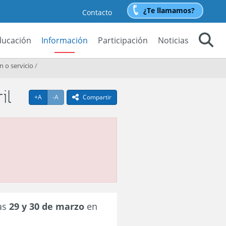
¿Te llamamos?
Contacto
ducación
Información
Participación
Noticias
Buscar
 o servicio
/
il
Agrandar texto
Achicar texto
+A
-A
Compartir
icono compartir
ías
29 y 30 de marzo
en