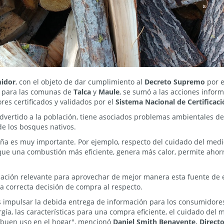
midor
, con el objeto de dar cumplimiento al
Decreto Supremo
por e
para las comunas de
Talca
y
Maule
, se sumó a las acciones infor
res certificados y validados por el
Sistema Nacional de Certificaci
vertido a la población, tiene asociados problemas ambientales de
e los bosques nativos.
ña es muy importante. Por ejemplo, respecto del cuidado del medi
e una combustión más eficiente, genera más calor, permite ahorr
ación relevante para aprovechar de mejor manera esta fuente de e
correcta decisión de compra al respecto.
impulsar la debida entrega de información para los consumidores 
gía, las características para una compra eficiente, el cuidado del
 buen uso en el hogar", mencionó
Daniel Smith Benavente, Direct