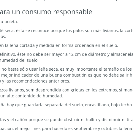
ara un consumo responsable
u boleta.
té seca; ésta se reconoce porque los palos son más livianos, la co
mos.
n la leña cortada y medida en forma ordenada en el suelo.
finitivo, éste no debe ser mayor a 12 cm de diámetro y almacénela
a humedad del suelo.
 no basta sólo usar leña seca, es muy importante el tamaño de los 
El mejor indicador de una buena combustión es que no debe salir h
o y las recomendaciones anteriores.
ozos livianos, semidesprendida con grietas en los extremos, si manc
e un alto contenido de humedad.
a hay que guardarla separada del suelo, encastillada, bajo techo 
as y el cañón porque se puede obstruir el hollín y disminuir el ti
pación, el mejor mes para hacerlo es septiembre y octubre, la leña