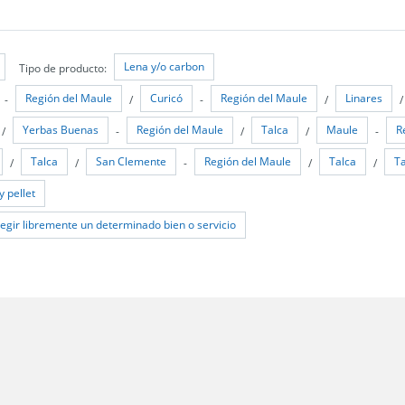
Lena y/o carbon
Tipo de producto:
Región del Maule
Curicó
Región del Maule
Linares
-
/
-
/
Yerbas Buenas
Región del Maule
Talca
Maule
R
/
-
/
/
-
Talca
San Clemente
Región del Maule
Talca
T
/
/
-
/
/
y pellet
egir libremente un determinado bien o servicio