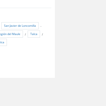
San Javier de Loncomilla
/
-
egión del Maule
Talca
/
/
alca