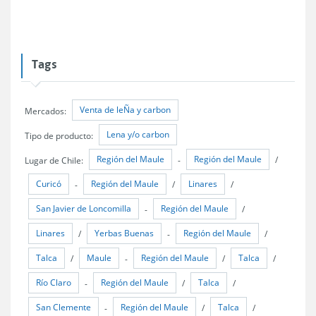
Tags
Venta de leÑa y carbon
Mercados:
Lena y/o carbon
Tipo de producto:
Región del Maule
Región del Maule
Lugar de Chile:
-
/
Curicó
Región del Maule
Linares
-
/
/
San Javier de Loncomilla
Región del Maule
-
/
Linares
Yerbas Buenas
Región del Maule
/
-
/
Talca
Maule
Región del Maule
Talca
/
-
/
/
Río Claro
Región del Maule
Talca
-
/
/
San Clemente
Región del Maule
Talca
-
/
/