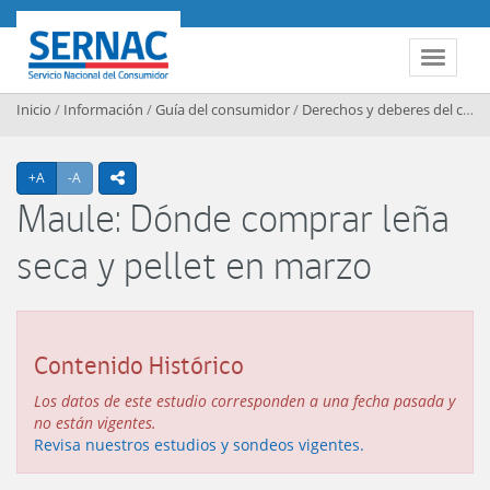
Contenido principal
SERNAC
Toggle 
Inicio
/
Información
/
Guía del consumidor
/
Derechos y deberes del consumidor
Agrandar texto
Achicar texto
+A
-A
icono compartir
Maule: Dónde comprar leña
seca y pellet en marzo
Contenido Histórico
Los datos de este estudio corresponden a una fecha pasada y
no están vigentes.
Revisa nuestros estudios y sondeos vigentes.