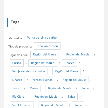
Tags
Venta de leÑa y carbon
Mercados:
Lena y/o carbon
Tipo de producto:
Región del Maule
Región del Maule
Lugar de Chile:
-
/
Curicó
Región del Maule
Linares
-
/
/
San Javier de Loncomilla
Región del Maule
-
/
Linares
Yerbas Buenas
Región del Maule
/
-
/
Talca
Maule
Región del Maule
Talca
/
-
/
/
Río Claro
Región del Maule
Talca
-
/
/
San Clemente
Región del Maule
Talca
-
/
/