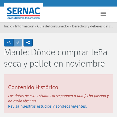
Contenido principal
SERNAC
Toggle 
Inicio
/
Información
/
Guía del consumidor
/
Derechos y deberes del consumidor
Agrandar texto
Achicar texto
+A
-A
icono compartir
Maule: Dónde comprar leña
seca y pellet en noviembre
Contenido Histórico
Los datos de este estudio corresponden a una fecha pasada y
no están vigentes.
Revisa nuestros estudios y sondeos vigentes.