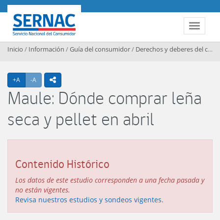
Contenido principal
SERNAC
Toggle 
Inicio
/
Información
/
Guía del consumidor
/
Derechos y deberes del consumidor
Agrandar texto
Achicar texto
+A
-A
icono compartir
Maule: Dónde comprar leña
seca y pellet en abril
Contenido Histórico
Los datos de este estudio corresponden a una fecha pasada y
no están vigentes.
Revisa nuestros estudios y sondeos vigentes.