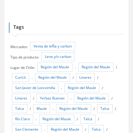
Tags
Venta de leÑa y carbon
Mercados:
Lena y/o carbon
Tipo de producto:
Región del Maule
Región del Maule
Lugar de Chile:
-
/
Curicó
Región del Maule
Linares
-
/
/
San Javier de Loncomilla
Región del Maule
-
/
Linares
Yerbas Buenas
Región del Maule
/
-
/
Talca
Maule
Región del Maule
Talca
/
-
/
/
Río Claro
Región del Maule
Talca
-
/
/
San Clemente
Región del Maule
Talca
-
/
/