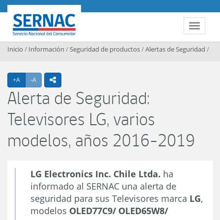
Contenido principal
SERNAC
Toggle 
Inicio
/
Información
/
Seguridad de productos
/
Alertas de Seguridad
/
Agrandar texto
Achicar texto
+A
-A
icono compartir
Alerta de Seguridad:
Televisores LG, varios
modelos, años 2016-2019
LG Electronics Inc. Chile Ltda.
ha
informado al SERNAC una alerta de
seguridad para sus Televisores marca
LG
,
modelos
OLED77C9/ OLED65W8/