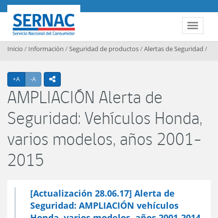
Contenido principal
SERNAC
Toggle 
Inicio
/
Información
/
Seguridad de productos
/
Alertas de Seguridad
/
Agrandar texto
Achicar texto
+A
-A
icono compartir
AMPLIACIÓN Alerta de
Seguridad: Vehículos Honda,
varios modelos, años 2001-
2015
[Actualización 28.06.17] Alerta de
Seguridad: AMPLIACIÓN vehículos
Honda, varios modelos, años 2001-2014.