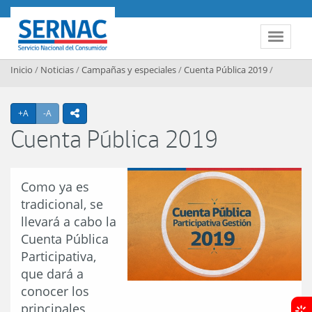
Contenido principal
SERNAC
Toggle 
Inicio
/
Noticias
/
Campañas y especiales
/
Cuenta Pública 2019
/
Agrandar texto
Achicar texto
+A
-A
icono compartir
Cuenta Pública 2019
Como ya es
tradicional, se
llevará a cabo la
Cuenta Pública
Participativa,
que dará a
conocer los
principales