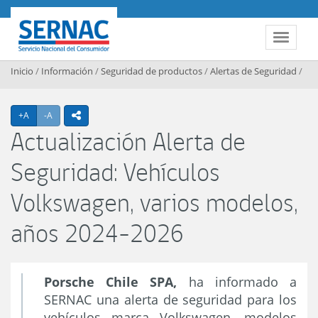
Contenido principal
SERNAC
Toggle 
Inicio
/
Información
/
Seguridad de productos
/
Alertas de Seguridad
/
Agrandar texto
Achicar texto
+A
-A
icono compartir
Actualización Alerta de
Seguridad: Vehículos
Volkswagen, varios modelos,
años 2024-2026
Porsche Chile SPA,
ha informado a
SERNAC una alerta de seguridad para los
vehículos marca Volkswagen, modelos