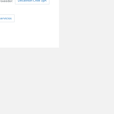
Decathlon Chile SpA
roveedor:
servicios
Preguntas frecuentes
Políticas de Privacidad
Mapa del sitio