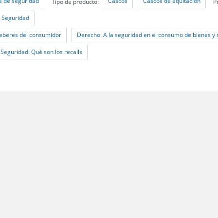
os de seguridad
Cascos
Cascos de equitación
Tipo de producto:
P
e Seguridad
eberes del consumidor
Derecho: A la seguridad en el consumo de bienes y 
 Seguridad: Qué son los recalls
 Santiago;
les