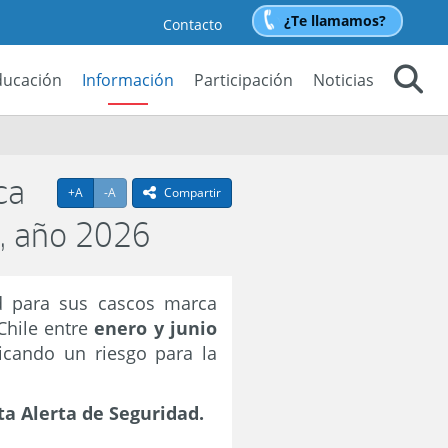
¿Te llamamos?
Contacto
ducación
Información
Participación
Noticias
Buscar
ca
Agrandar texto
Achicar texto
+A
-A
Compartir
icono compartir
, año 2026
d para sus cascos marca
Chile entre
enero y junio
icando un riesgo para la
ta Alerta de Seguridad.