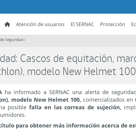
Atención de usuarios
El SERNAC
Protección
E
 de Seguridad
/
idad: Cascos de equitación, mar
thlon), modelo New Helmet 100
pA
ha informado a SERNAC una alerta de segurida
on)
,
modelo New Helmet 100,
comercializados en 
una posible
falla en las correas de sujeción,
impl
sumidores.
título para obtener más información acerca de es