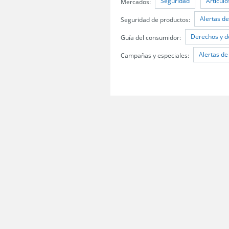
Seguridad
Articul
Mercados:
Alertas d
Seguridad de productos:
Derechos y d
Guía del consumidor:
Alertas de
Campañas y especiales:
Servicio Nacional del Consumidor (SERNAC) / Oficinas Centrales: Teatinos 50,
Atención Público RM: Agustinas 1336, 1° piso, Santiago /
Ver Oficinas regiona