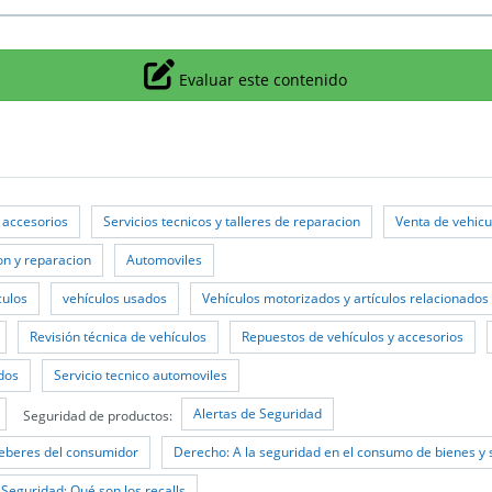
Icono
Evaluar este contenido
 accesorios
Servicios tecnicos y talleres de reparacion
Venta de vehicu
on y reparacion
Automoviles
culos
vehículos usados
Vehículos motorizados y artículos relacionados
Revisión técnica de vehículos
Repuestos de vehículos y accesorios
dos
Servicio tecnico automoviles
Alertas de Seguridad
Seguridad de productos:
eberes del consumidor
Derecho: A la seguridad en el consumo de bienes y 
 Seguridad: Qué son los recalls