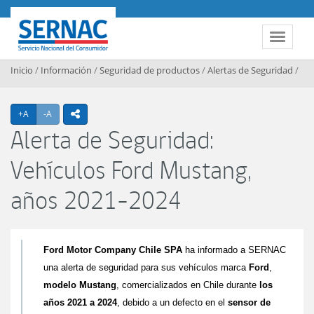
Contenido principal
SERNAC
Toggle 
Inicio
/
Información
/
Seguridad de productos
/
Alertas de Seguridad
/
Agrandar texto
Achicar texto
+A
-A
icono compartir
Alerta de Seguridad:
Vehículos Ford Mustang,
años 2021-2024
Ford Motor Company Chile SPA
ha informado a SERNAC
una alerta de seguridad para sus vehículos marca
Ford
,
modelo Mustang
, comercializados en Chile durante
los
años 2021 a 2024
, debido a un defecto en el
sensor de