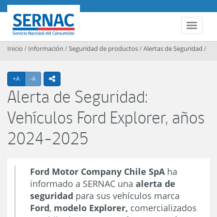
Contenido principal
SERNAC
Toggle 
Inicio
/
Información
/
Seguridad de productos
/
Alertas de Seguridad
/
Agrandar texto
Achicar texto
+A
-A
icono compartir
Alerta de Seguridad:
Vehículos Ford Explorer, años
2024-2025
Ford Motor Company Chile SpA
ha
informado a SERNAC una
alerta de
seguridad
para sus vehículos marca
Ford
,
modelo Explorer,
comercializados