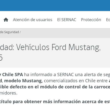
Atención de usuarios
El SERNAC
Protección
E
 de Seguridad
/
idad: Vehículos Ford Mustang,
5
 Chile SPA
ha informado a SERNAC una alerta de seg
d
,
modelo Mustang,
comercializados en Chile entre
ible defecto en el módulo de control de la carroc
umidores.
título para obtener más información acerca de es