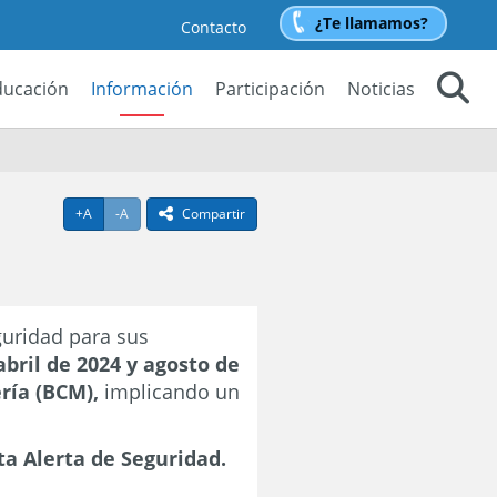
¿Te llamamos?
Contacto
ducación
Información
Participación
Noticias
Buscar
Agrandar texto
Achicar texto
+A
-A
Compartir
icono compartir
uridad para sus
abril de 2024 y agosto de
ería (BCM),
implicando un
ta Alerta de Seguridad.