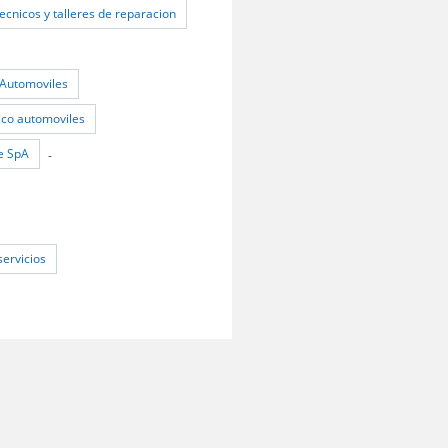
tecnicos y talleres de reparacion
Automoviles
nico automoviles
e SpA
-
servicios