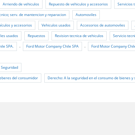
Arriendo de vehiculos
Repuesto de vehiculos y accesorios
Servicios 
ecnico; serv. de mantencion y reparacion
Automoviles
ículos y accesorios
Vehiculos usados
Accesorios de automoviles
les usados
Repuestos
Revision tecnica de vehiculos
Servicio tec
ile SPA.
Ford Motor Company Chile SPA
Ford Motor Company Chil
-
-
e Seguridad
eberes del consumidor
Derecho: A la seguridad en el consumo de bienes y 