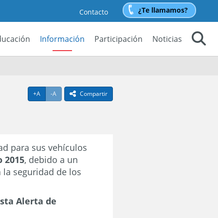
¿Te llamamos?
Contacto
ducación
Información
Participación
Noticias
Buscar
,
Agrandar texto
Achicar texto
+A
-A
Compartir
icono compartir
ad para sus vehículos
o 2015
, debido a un
 la seguridad de los
sta Alerta de