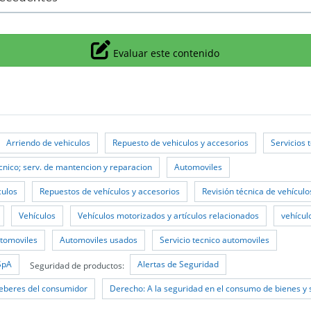
Icono
Evaluar este contenido
Arriendo de vehiculos
Repuesto de vehiculos y accesorios
Servicios 
ecnico; serv. de mantencion y reparacion
Automoviles
culos
Repuestos de vehículos y accesorios
Revisión técnica de vehículo
Vehículos
Vehículos motorizados y artículos relacionados
vehícul
tomoviles
Automoviles usados
Servicio tecnico automoviles
SpA
Alertas de Seguridad
Seguridad de productos:
eberes del consumidor
Derecho: A la seguridad en el consumo de bienes y 