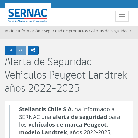
Contenido principal
SERNAC
Toggle 
Inicio
/
Información
/
Seguridad de productos
/
Alertas de Seguridad
/
Agrandar texto
Achicar texto
+A
-A
icono compartir
Alerta de Seguridad:
Vehículos Peugeot Landtrek,
años 2022-2025
Stellantis Chile S.A.
ha informado a
SERNAC una
alerta de seguridad
para
los
vehículos de marca Peugeot
,
modelo Landtrek
, años 2022-2025,