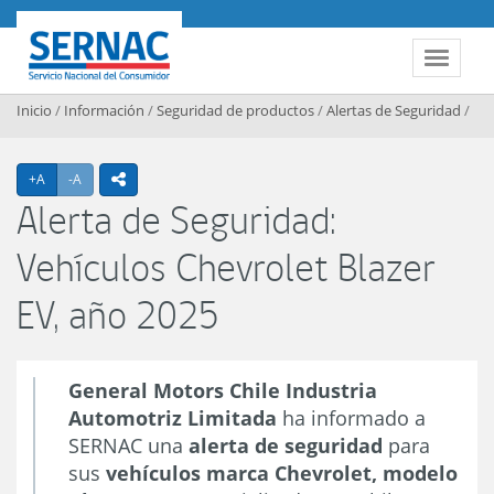
Contenido principal
SERNAC
Toggle 
Inicio
/
Información
/
Seguridad de productos
/
Alertas de Seguridad
/
Agrandar texto
Achicar texto
+A
-A
icono compartir
Alerta de Seguridad:
Vehículos Chevrolet Blazer
EV, año 2025
General Motors Chile Industria
Automotriz Limitada
ha informado a
SERNAC una
alerta de seguridad
para
sus
vehículos marca Chevrolet, modelo