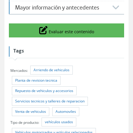
​ Mayor información y antecedentes
Icono
Evaluar este contenido
Tags
Arriendo de vehiculos
Mercados:
Planta de revision tecnica
Repuesto de vehiculos y accesorios
Servicios tecnicos y talleres de reparacion
Venta de vehiculos
Automoviles
vehículos usados
Tipo de producto:
Vehículos motorizados y artículos relacionados