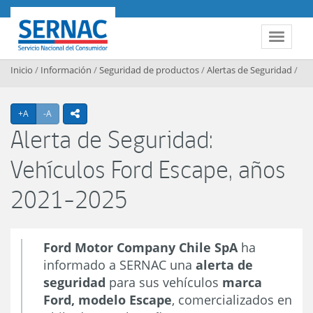
Contenido principal
SERNAC
Toggle 
Inicio
/
Información
/
Seguridad de productos
/
Alertas de Seguridad
/
Agrandar texto
Achicar texto
+A
-A
icono compartir
Alerta de Seguridad:
Vehículos Ford Escape, años
2021-2025
Ford Motor Company Chile SpA
ha
informado a SERNAC una
alerta de
seguridad
para sus vehículos
marca
Ford, modelo Escape
, comercializados en