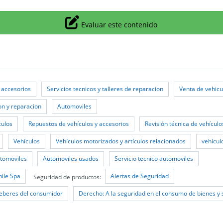
Icono
Evaluar este contenido
 accesorios
Servicios tecnicos y talleres de reparacion
Venta de vehicu
on y reparacion
Automoviles
culos
Repuestos de vehículos y accesorios
Revisión técnica de vehículo
Vehículos
Vehículos motorizados y artículos relacionados
vehícul
tomoviles
Automoviles usados
Servicio tecnico automoviles
ile Spa
Alertas de Seguridad
Seguridad de productos:
eberes del consumidor
Derecho: A la seguridad en el consumo de bienes y 