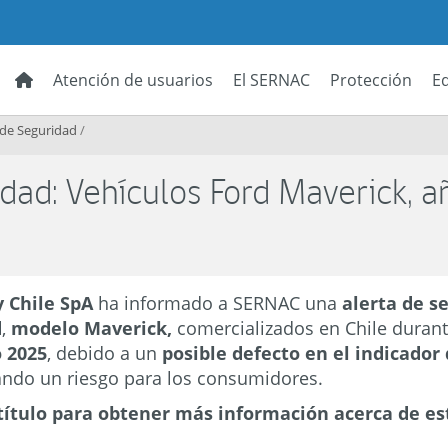
Atención de usuarios
El SERNAC
Protección
E
 de Seguridad
/
dad: Vehículos Ford Maverick, a
 Chile SpA
ha informado a SERNAC una
alerta de s
d
,
modelo Maverick,
comercializados en Chile duran
o 2025
, debido a un
posible defecto en el indicado
icando un riesgo para los consumidores.
título para obtener más información acerca de es