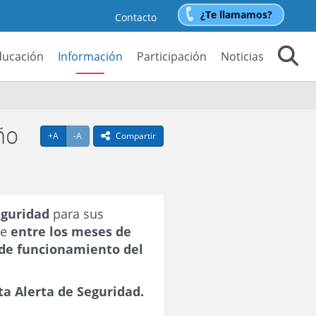
¿Te llamamos?
Contacto
ducación
Información
Participación
Noticias
Buscar
ño
Agrandar texto
Achicar texto
+A
-A
Compartir
icono compartir
eguridad
para sus
te
entre los meses de
r de funcionamiento del
ta Alerta de Seguridad.