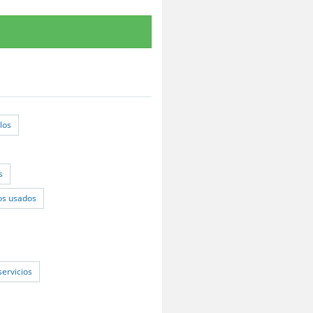
los
s
os usados
servicios