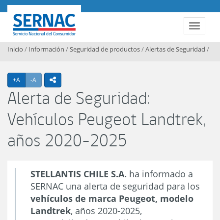
Contenido principal
SERNAC
Toggle 
Inicio
/
Información
/
Seguridad de productos
/
Alertas de Seguridad
/
Agrandar texto
Achicar texto
+A
-A
icono compartir
Alerta de Seguridad:
Vehículos Peugeot Landtrek,
años 2020-2025
STELLANTIS CHILE S.A.
ha informado a
SERNAC una alerta de seguridad para los
vehículos de marca Peugeot, modelo
Landtrek
, años 2020-2025,