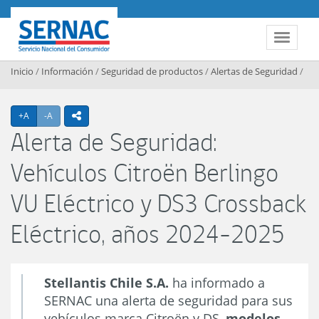
Contenido principal
SERNAC
Toggle 
Inicio
/
Información
/
Seguridad de productos
/
Alertas de Seguridad
/
Agrandar texto
Achicar texto
+A
-A
icono compartir
Alerta de Seguridad:
Vehículos Citroën Berlingo
VU Eléctrico y DS3 Crossback
Eléctrico, años 2024-2025
Stellantis Chile S.A.
ha informado a
SERNAC una alerta de seguridad para sus
vehículos marca Citroën y DS,
modelos