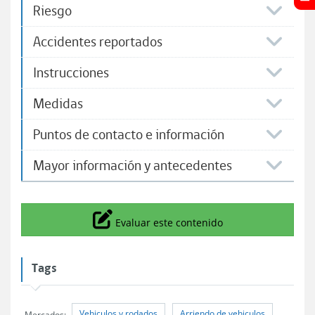
Riesgo
Accidentes reportados
Instrucciones​
Medidas
Puntos de contacto e información
Mayor información y antecedentes
Icono
Evaluar este contenido
Tags
Vehiculos y rodados
Arriendo de vehiculos
Mercados: