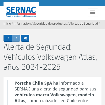
Contenido principal
SERNAC
Toggle 
Inicio
/
Información
/
Seguridad de productos
/
Alertas de Seguridad
/
Agrandar texto
Achicar texto
+A
-A
icono compartir
Alerta de Seguridad:
Vehículos Volkswagen Atlas,
años 2024-2025
Porsche Chile SpA
ha informado a
SERNAC una alerta de seguridad para sus
vehículos marca Volkswagen, modelo
Atlas
, comercializados en Chile entre