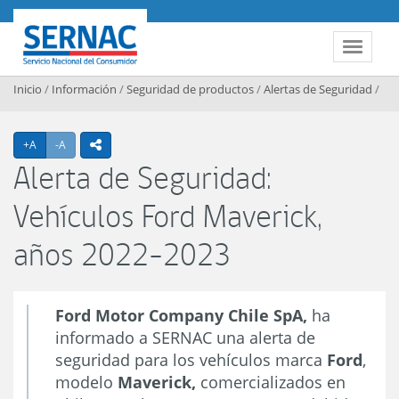
Contenido principal
SERNAC
Toggle 
Inicio
/
Información
/
Seguridad de productos
/
Alertas de Seguridad
/
Agrandar texto
Achicar texto
+A
-A
icono compartir
Alerta de Seguridad:
Vehículos Ford Maverick,
años 2022-2023
Ford Motor Company Chile SpA,
ha
informado a SERNAC una alerta de
seguridad para los vehículos marca
Ford
,
modelo
Maverick,
comercializados en