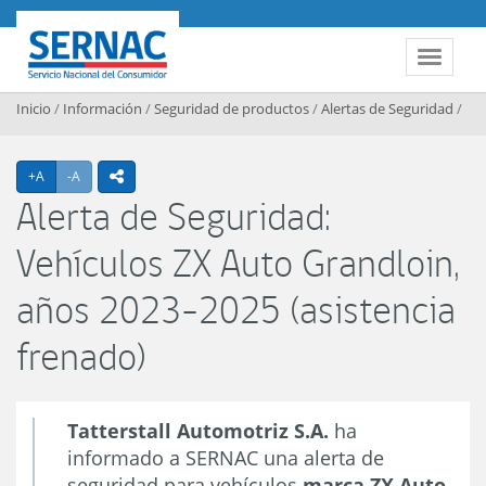
Contenido principal
SERNAC
Toggle 
Inicio
/
Información
/
Seguridad de productos
/
Alertas de Seguridad
/
Agrandar texto
Achicar texto
+A
-A
icono compartir
Alerta de Seguridad:
Vehículos ZX Auto Grandloin,
años 2023-2025 (asistencia
frenado)
Tatterstall Automotriz S.A.
ha
informado a SERNAC una alerta de
seguridad para vehículos
marca ZX Auto,