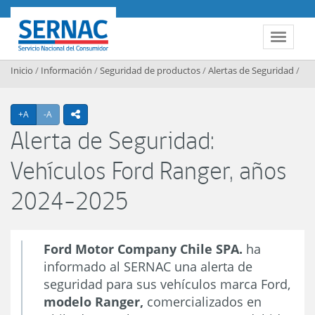
Contenido principal
SERNAC
Toggle 
Inicio
/
Información
/
Seguridad de productos
/
Alertas de Seguridad
/
Agrandar texto
Achicar texto
+A
-A
icono compartir
Alerta de Seguridad:
Vehículos Ford Ranger, años
2024-2025
Ford Motor Company Chile SPA.
ha
informado al SERNAC una alerta de
seguridad para sus vehículos marca Ford,
modelo Ranger,
comercializados en