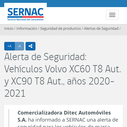
Contenido principal
SERNAC
Toggle 
Inicio
/
Información
/
Seguridad de productos
/
Alertas de Seguridad
/
Agrandar texto
Achicar texto
+A
-A
icono compartir
Alerta de Seguridad:
Vehículos Volvo XC60 T8 Aut.
y XC90 T8 Aut., años 2020-
2021
Comercializadora Ditec Automóviles
S.A.
ha informado a SERNAC una alerta de
seguridad para los vehículos de marca