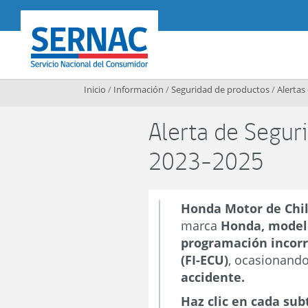
Contenido principal
SERNAC
Inicio
/
Información
/
Seguridad de productos
/
Alertas
Alerta de Seguri
2023-2025
Honda Motor de Chil
marca
Honda, modelo
programación incor
(FI-ECU)
, ocasionand
accidente.
Haz clic en cada sub