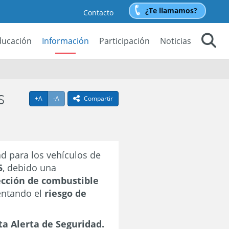
¿Te llamamos?
Contacto
ducación
Información
Participación
Noticias
Buscar
s
Agrandar texto
Achicar texto
+A
-A
Compartir
icono compartir
d para los vehículos de
5
, debido una
yección de combustible
entando el
riesgo de
ta Alerta de Seguridad.