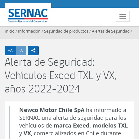
Contenido principal
SERNAC
Toggle 
Inicio
/
Información
/
Seguridad de productos
/
Alertas de Seguridad
/
Agrandar texto
Achicar texto
+A
-A
icono compartir
Alerta de Seguridad:
Vehículos Exeed TXL y VX,
años 2022-2024
Newco Motor Chile SpA
ha informado a
SERNAC una alerta de seguridad para los
vehículos de
marca Exeed,
modelos TXL
y
VX
, comercializados en Chile durante