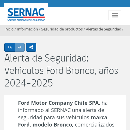
Contenido principal
SERNAC
Toggle 
Inicio
/
Información
/
Seguridad de productos
/
Alertas de Seguridad
/
Agrandar texto
Achicar texto
+A
-A
icono compartir
Alerta de Seguridad:
Vehículos Ford Bronco, años
2024-2025
Ford Motor Company Chile SPA.
ha
informado al SERNAC una alerta de
seguridad para sus vehículos
marca
Ford, modelo Bronco,
comercializados