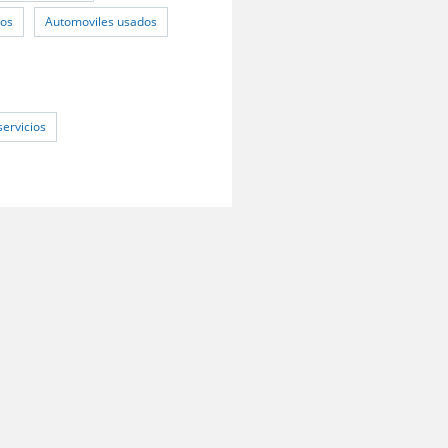
vos
Automoviles usados
servicios
Preguntas frecuentes
Políticas de Privacidad
Mapa del sitio