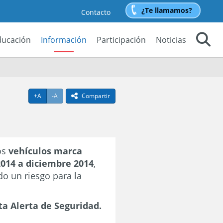
¿Te llamamos?
Contacto
ducación
Información
Participación
Noticias
Buscar
Agrandar texto
Achicar texto
+A
-A
Compartir
icono compartir
os
vehículos marca
014 a diciembre 2014
,
do un riesgo para la
ta Alerta de Seguridad.