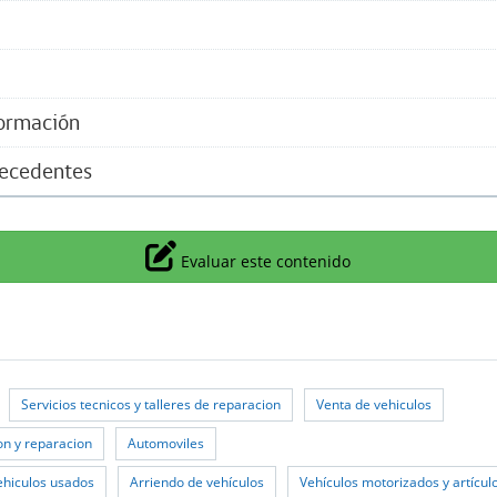
formación
tecedentes
Icono
Evaluar este contenido
Servicios tecnicos y talleres de reparacion
Venta de vehiculos
on y reparacion
Automoviles
ehiculos usados
Arriendo de vehículos
Vehículos motorizados y artícul