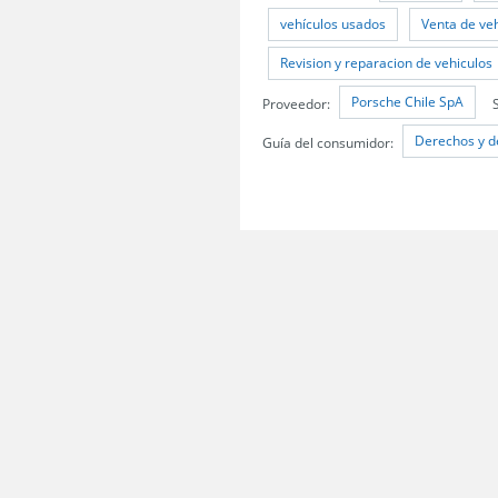
vehículos usados
Venta de ve
Revision y reparacion de vehiculos
Porsche Chile SpA
Proveedor:
Derechos y d
Guía del consumidor:
Servicio Nacional del Consumidor (SERNAC) / Oficinas Centrales: Teatinos 50,
Atención Público RM: Agustinas 1336, 1° piso, Santiago /
Ver Oficinas regiona