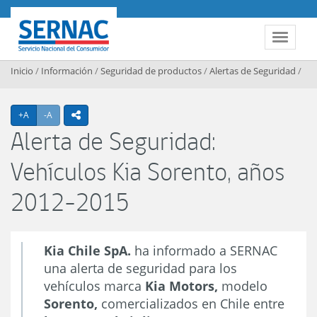
Contenido principal
SERNAC
Toggle 
Inicio
/
Información
/
Seguridad de productos
/
Alertas de Seguridad
/
Agrandar texto
Achicar texto
+A
-A
icono compartir
Alerta de Seguridad:
Vehículos Kia Sorento, años
2012-2015
Kia Chile SpA.
ha informado a SERNAC
una alerta de seguridad para los
vehículos marca
Kia Motors,
modelo
Sorento,
comercializados en Chile entre