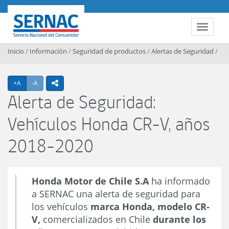
Contenido principal
SERNAC
Toggle 
Inicio
/
Información
/
Seguridad de productos
/
Alertas de Seguridad
/
Agrandar texto
Achicar texto
+A
-A
icono compartir
Alerta de Seguridad:
Vehículos Honda CR-V, años
2018-2020
Honda Motor de Chile S.A
ha informado
a SERNAC una alerta de seguridad para
los vehículos
marca Honda, modelo CR-
V,
comercializados en Chile
durante los