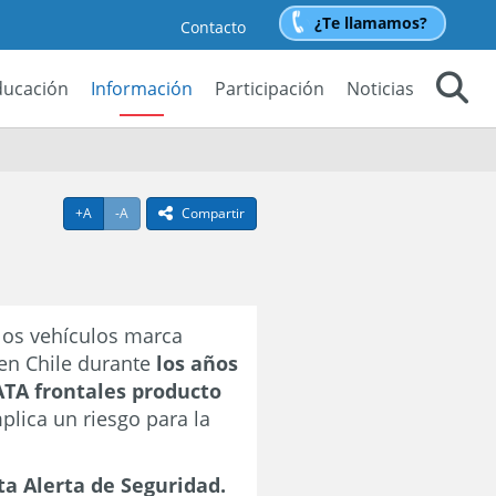
¿Te llamamos?
Contacto
ducación
Información
Participación
Noticias
Buscar
Agrandar texto
Achicar texto
+A
-A
Compartir
icono compartir
los vehículos marca
 en Chile durante
los años
ATA frontales producto
mplica un riesgo para la
ta Alerta de Seguridad.