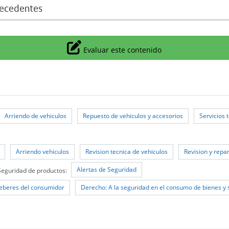
tecedentes
Icono
Evaluar este contenido
Arriendo de vehiculos
Repuesto de vehiculos y accesorios
Servicios 
Arriendo vehiculos
Revision tecnica de vehiculos
Revision y repa
Alertas de Seguridad
Seguridad de productos:
eberes del consumidor
Derecho: A la seguridad en el consumo de bienes y 