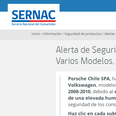
Contenido principal
SERNAC
Inicio
/
Información
/
Seguridad de productos
/
Alertas
Alerta de Segur
Varios Modelos
Porsche Chile SPA,
h
Volkswagen
, model
2008-2010
, debido al
de una elevada hum
seguridad de los con
Haz clic en cada sub