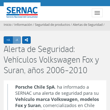
Contenido principal
SERNAC
Toggle 
Inicio
/
Información
/
Seguridad de productos
/
Alertas de Seguridad
/
Agrandar texto
Achicar texto
+A
-A
icono compartir
Alerta de Seguridad:
Vehículos Volkswagen Fox y
Suran, años 2006-2010
Porsche Chile SpA
. ha informado a
SERNAC una alerta de seguridad para su
Vehículo marca Volkswagen, modelos
Fox y Suran
, comercializados en Chile