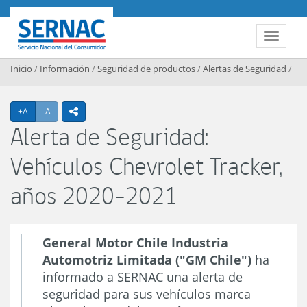
Contenido principal
SERNAC
Toggle 
Inicio
/
Información
/
Seguridad de productos
/
Alertas de Seguridad
/
Agrandar texto
Achicar texto
+A
-A
icono compartir
Alerta de Seguridad:
Vehículos Chevrolet Tracker,
años 2020-2021
General Motor Chile Industria
Automotriz Limitada ("GM Chile")
ha
informado a SERNAC una alerta de
seguridad para sus vehículos marca