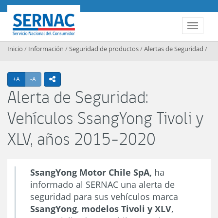
Contenido principal
SERNAC
Toggle 
Inicio
/
Información
/
Seguridad de productos
/
Alertas de Seguridad
/
Agrandar texto
Achicar texto
+A
-A
icono compartir
Alerta de Seguridad:
Vehículos SsangYong Tivoli y
XLV, años 2015-2020
SsangYong Motor Chile SpA,
ha
informado al SERNAC una alerta de
seguridad para sus vehículos marca
SsangYong
,
modelos Tivoli y XLV
,