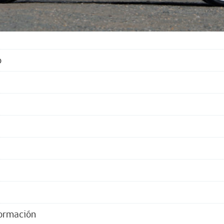
o
formación