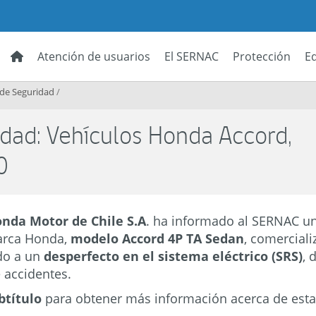
Atención de usuarios
El SERNAC
Protección
E
 de Seguridad
/
idad: Vehículos Honda Accord,
0
nda Motor de Chile S.A
. ha informado al SERNAC un
arca Honda,
modelo Accord 4P TA Sedan
, comerciali
do a un
desperfecto en el sistema eléctrico (SRS)
, 
 accidentes.
btítulo
para obtener más información acerca de esta 