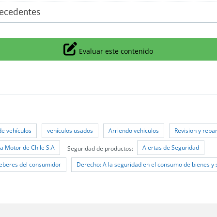
tecedentes
Icono
Evaluar este contenido
de vehículos
vehículos usados
Arriendo vehiculos
Revision y repa
 Motor de Chile S.A
Alertas de Seguridad
Seguridad de productos:
eberes del consumidor
Derecho: A la seguridad en el consumo de bienes y 