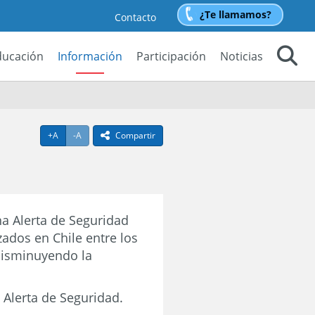
¿Te llamamos?
Contacto
ducación
Información
Participación
Noticias
Buscar
Agrandar texto
Achicar texto
+A
-A
Compartir
icono compartir
a Alerta de Seguridad
zados en Chile entre los
disminuyendo la
Alerta de Seguridad.